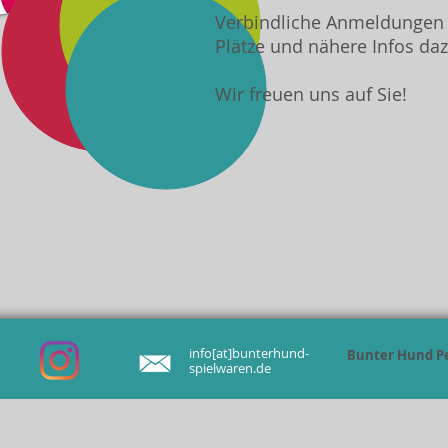
Verbindliche Anmeldungen f
Plätze und nähere Infos da
Wir freuen uns auf Sie!
info[at]bunterhund-
Bunter Hund Pe
spielwaren.de