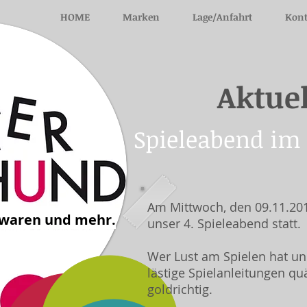
HOME
Marken
Lage/Anfahrt
Kon
Aktuel
Spieleabend im
Am Mittwoch, den 09.11.201
lwaren und mehr.
unser 4. Spieleabend statt.
Wer Lust am Spielen hat un
lästige Spielanleitungen quä
goldrichtig.