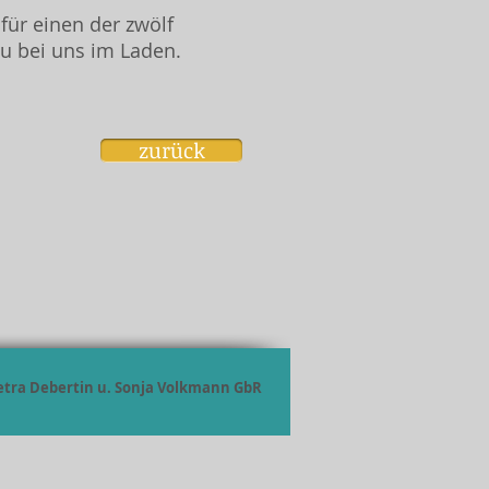
ür einen der zwölf
zu bei uns im Laden.
zurück
tra Debertin u. Sonja Volkmann GbR