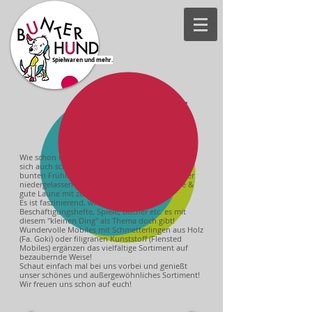
Spielwaren und mehr.
Schaufenster
"Schmetterlin
g, du kleines
Ding... "
Wie schon in diesem beliebten Kinderlied, haben
sich auch schon bei uns die beliebten, fröhlich
bunten Frühlingsboten in unserem Schaufenster
niedergelassen und bringen jede Menge Farbe &
gute Laune mit zu uns!
Es ist faszinierend, wieviele Basteleien,
Beschäftigungshefte, Spiele, Bücher etc. es mit
diesem "kleinen Ding" als Thema doch gibt!
Wundervolle Mobiles mit Schmetterlingen aus Holz
(Fa. Goki) oder filigranen Kunststoff (Flensted
Mobiles) ergänzen das vielfältige Sortiment auf
bezaubernde Weise!
Schaut einfach mal bei uns vorbei und genießt
unser schönes und außergewöhnliches Sortiment!
Wir freuen uns schon auf euch!